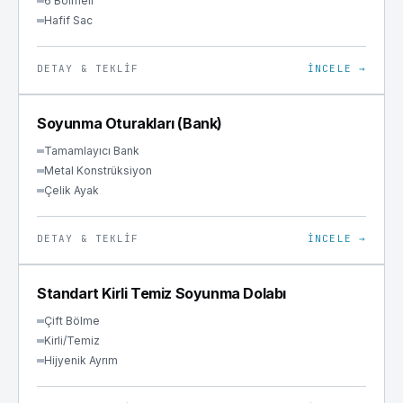
6 Bölmeli
Hafif Sac
DETAY & TEKLIF
İNCELE →
SOYUNMA
Soyunma Oturakları (Bank)
Tamamlayıcı Bank
Metal Konstrüksiyon
Çelik Ayak
DETAY & TEKLIF
İNCELE →
SOYUNMA
Standart Kirli Temiz Soyunma Dolabı
Çift Bölme
Kirli/Temiz
Hijyenik Ayrım