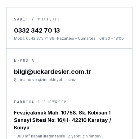
SABIT / WHATSAPP
0332 342 70 13
Mobil:
0542 375 71 86
·
Pazartesi – Cumartesi · 08:30 – 18:00
E-POSTA
bilgi@uckardesler.com.tr
Şartname ve çizim ekleyebilirsiniz
FABRIKA & SHOWROOM
Fevziçakmak Mah. 10758. Sk. Kobisan 1
Sanayi Sitesi No: 16/H
·
42210 Karatay /
Konya
1.300 m² kapalı üretim tesisi · Ziyaret için randevu