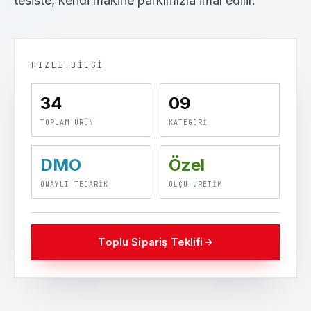
tesiste, kendi makine parkımızla imal edilir.
HIZLI BILGI
34
09
TOPLAM ÜRÜN
KATEGORI
DMO
Özel
ONAYLI TEDARIK
ÖLÇÜ ÜRETIM
Toplu Sipariş Teklifi