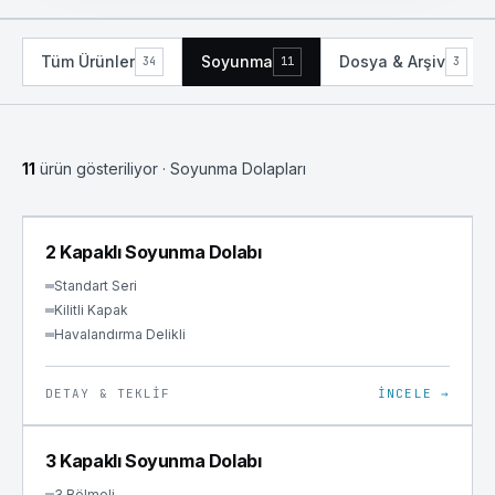
Tüm Ürünler
Soyunma
Dosya & Arşiv
34
11
3
11
ürün gösteriliyor
· Soyunma Dolapları
SOYUNMA
2 Kapaklı Soyunma Dolabı
Standart Seri
Kilitli Kapak
Havalandırma Delikli
DETAY & TEKLIF
İNCELE →
SOYUNMA
3 Kapaklı Soyunma Dolabı
3 Bölmeli