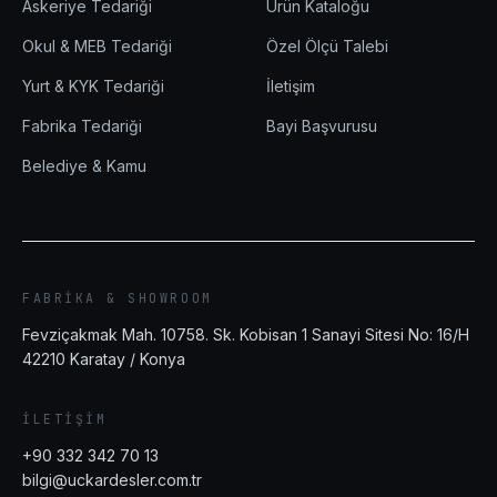
Askeriye Tedariği
Ürün Kataloğu
Okul & MEB Tedariği
Özel Ölçü Talebi
Yurt & KYK Tedariği
İletişim
Fabrika Tedariği
Bayi Başvurusu
Belediye & Kamu
FABRIKA & SHOWROOM
Fevziçakmak Mah. 10758. Sk. Kobisan 1 Sanayi Sitesi No: 16/H
42210
Karatay
/
Konya
İLETIŞIM
+90 332 342 70 13
bilgi@uckardesler.com.tr