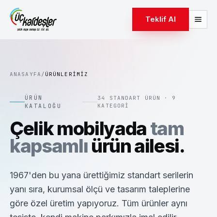
Teklif Al
ANASAYFA
/
ÜRÜNLERIMIZ
ÜRÜN
34
STANDART ÜRÜN ·
9
KATALOĞU
KATEGORI
Çelik mobilyada
tam
kapsamlı
ürün ailesi.
1967'den bu yana ürettiğimiz standart serilerin
yanı sıra, kurumsal ölçü ve tasarım taleplerine
göre özel üretim yapıyoruz. Tüm ürünler aynı