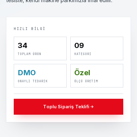
tesiste, kendi makine parkımızla imal edilir.
HIZLI BILGI
34
09
TOPLAM ÜRÜN
KATEGORI
DMO
Özel
ONAYLI TEDARIK
ÖLÇÜ ÜRETIM
Toplu Sipariş Teklifi