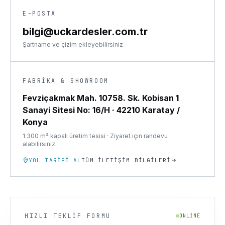
E-POSTA
bilgi@uckardesler.com.tr
Şartname ve çizim ekleyebilirsiniz
FABRIKA & SHOWROOM
Fevziçakmak Mah. 10758. Sk. Kobisan 1
Sanayi Sitesi No: 16/H
·
42210 Karatay /
Konya
1.300 m² kapalı üretim tesisi · Ziyaret için randevu
alabilirsiniz.
YOL TARIFI AL
TÜM İLETIŞIM BILGILERI
HIZLI TEKLIF FORMU
ONLINE