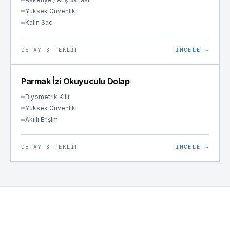
Yüksek Güvenlik
Kalın Sac
DETAY & TEKLIF
İNCELE →
ÖZEL ÜRETIM
Parmak İzi Okuyuculu Dolap
Biyometrik Kilit
Yüksek Güvenlik
Akıllı Erişim
DETAY & TEKLIF
İNCELE →