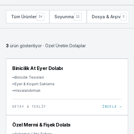
Tüm Ürünler
Soyunma
Dosya & Arşiv
34
11
3
3
ürün gösteriliyor
· Özel Üretim Dolaplar
ÖZEL ÜRETIM
Binicilik At Eyer Dolabı
Binicilik Tesisleri
Eyer & Koşum Saklama
Havalandırmalı
DETAY & TEKLIF
İNCELE →
ÖZEL ÜRETIM
Özel Mermi & Fişek Dolabı
Askeriye / Atış Sahası