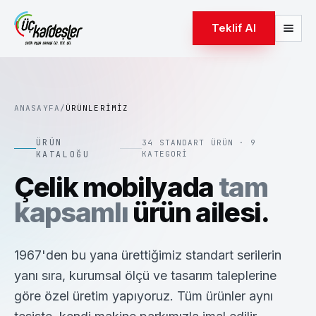
Teklif Al
ANASAYFA
/
ÜRÜNLERIMIZ
ÜRÜN
34
STANDART ÜRÜN ·
9
KATALOĞU
KATEGORI
Çelik mobilyada
tam
kapsamlı
ürün ailesi.
1967'den bu yana ürettiğimiz standart serilerin
yanı sıra, kurumsal ölçü ve tasarım taleplerine
göre özel üretim yapıyoruz. Tüm ürünler aynı