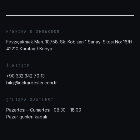
FABRIKA & SHOWROOM
Fevziçakmak Mah. 10758. Sk. Kobisan 1 Sanayi Sitesi No: 16/H
42210
Karatay
/
Konya
İLETIŞIM
+90 332 342 70 13
bilgi@uckardesler.com.tr
ÇALIŞMA SAATLERI
Pazartesi – Cumartesi · 08:30 – 18:00
Pazar günleri kapalı