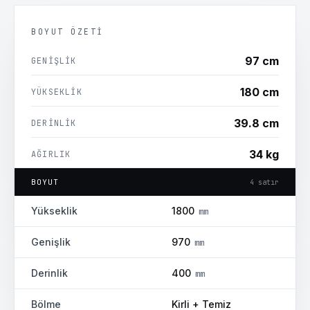
BOYUT ÖZETI
97 cm
GENIŞLIK
180 cm
YÜKSEKLIK
39.8 cm
DERINLIK
34 kg
AĞIRLIK
BOYUT
4
satır
24
ay
GARANTI
Yükseklik
1800
mm
Genişlik
970
mm
Derinlik
400
mm
Bölme
Kirli + Temiz