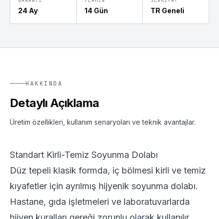
GARANTI
TERMIN
SEVKIYAT
24 Ay
14 Gün
TR Geneli
HAKKINDA
Detaylı Açıklama
Üretim özellikleri, kullanım senaryoları ve teknik avantajlar.
Standart Kirli-Temiz Soyunma Dolabı
Düz tepeli klasik formda, iç bölmesi kirli ve temiz
kıyafetler için ayrılmış hijyenik soyunma dolabı.
Hastane, gıda işletmeleri ve laboratuvarlarda
hijyen kuralları gereği zorunlu olarak kullanılır.