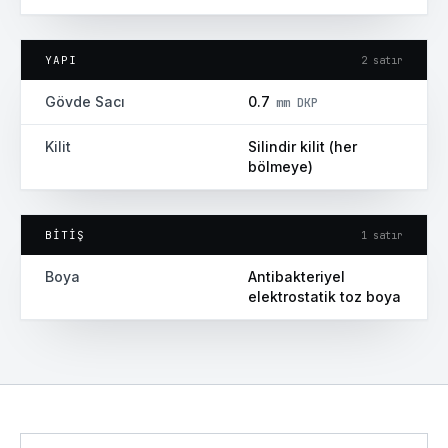
YAPI
2
satır
Gövde Sacı
0.7
mm DKP
Kilit
Silindir kilit (her
bölmeye)
BITIŞ
1
satır
Boya
Antibakteriyel
elektrostatik toz boya