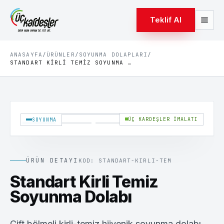
Teklif Al
ANASAYFA
/
ÜRÜNLER
/
SOYUNMA DOLAPLARI
/
STANDART KIRLI TEMIZ SOYUNMA DOLABI
1
/
3
ÜÇ KARDEŞLER İMALATI
SOYUNMA
ÜRÜN DETAYI
KOD:
STANDART-KIRLI-TEM
Standart Kirli Temiz
Soyunma Dolabı
Çift bölmeli kirli-temiz hijyenik soyunma dolabı.