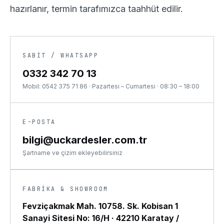
hazırlanır, termin tarafımızca taahhüt edilir.
SABIT / WHATSAPP
0332 342 70 13
Mobil:
0542 375 71 86
·
Pazartesi – Cumartesi · 08:30 – 18:00
E-POSTA
bilgi@uckardesler.com.tr
Şartname ve çizim ekleyebilirsiniz
FABRIKA & SHOWROOM
Fevziçakmak Mah. 10758. Sk. Kobisan 1
Sanayi Sitesi No: 16/H
·
42210 Karatay /