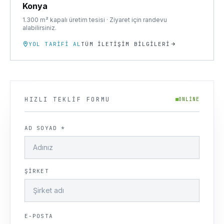
Konya
1.300 m² kapalı üretim tesisi · Ziyaret için randevu
alabilirsiniz.
YOL TARIFI AL
TÜM İLETIŞIM BILGILERI
HIZLI TEKLIF FORMU
ONLINE
AD SOYAD *
ŞIRKET
E-POSTA