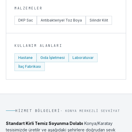
MALZEMELER
DKP Sac
Antibakteriyel Toz Boya
Silindir Kilit
KULLANIM ALANLARI
Hastane
Gıda İşletmesi
Laboratuvar
İlaç Fabrikası
HIZMET BÖLGELERI
·
KONYA
MERKEZLI SEVKIYAT
Standart Kirli Temiz Soyunma Dolabı
Konya
/
Karatay
tesisimizde üretilir ve aşağıdaki şehirlere doğrudan sevk