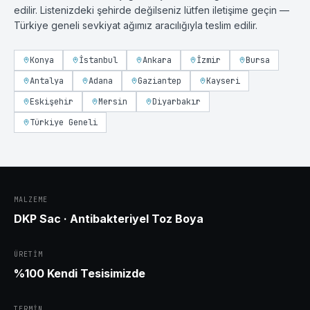
edilir. Listenizdeki şehirde değilseniz lütfen iletişime geçin —
Türkiye geneli sevkiyat ağımız aracılığıyla teslim edilir.
Konya
İstanbul
Ankara
İzmir
Bursa
Antalya
Adana
Gaziantep
Kayseri
Eskişehir
Mersin
Diyarbakır
Türkiye Geneli
MALZEME
DKP Sac · Antibakteriyel Toz Boya
ÜRETIM
%100 Kendi Tesisimizde
TERMIN