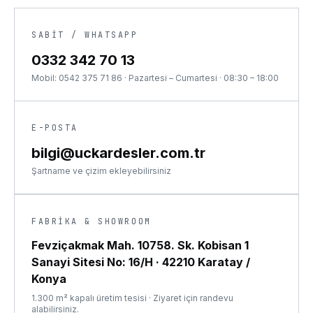
SABIT / WHATSAPP
0332 342 70 13
Mobil:
0542 375 71 86
·
Pazartesi – Cumartesi · 08:30 – 18:00
E-POSTA
bilgi@uckardesler.com.tr
Şartname ve çizim ekleyebilirsiniz
FABRIKA & SHOWROOM
Fevziçakmak Mah. 10758. Sk. Kobisan 1
Sanayi Sitesi No: 16/H
·
42210 Karatay /
Konya
1.300 m² kapalı üretim tesisi · Ziyaret için randevu
alabilirsiniz.