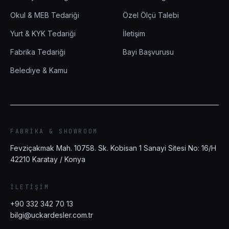
Okul & MEB Tedariği
Özel Ölçü Talebi
Yurt & KYK Tedariği
İletişim
Fabrika Tedariği
Bayi Başvurusu
Belediye & Kamu
FABRIKA & SHOWROOM
Fevziçakmak Mah. 10758. Sk. Kobisan 1 Sanayi Sitesi No: 16/H
42210
Karatay
/
Konya
İLETIŞIM
+90 332 342 70 13
bilgi@uckardesler.com.tr