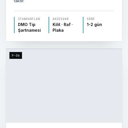
takılır.
STANDARTLAR
AKSESUAR
SÜRE
DMO Tip
Kilit · Raf ·
1-2 gün
Şartnamesi
Plaka
P-06
KALİTE KONTROL
● Onaylandı · Sevkiyata Hazır