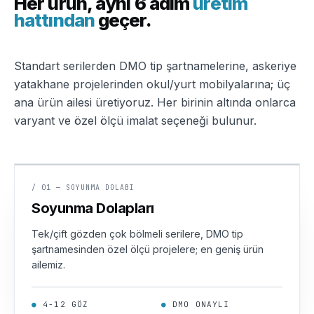
Her ürün, aynı 6 adım
üretim
hattından
geçer.
Standart serilerden DMO tip şartnamelerine, askeriye
yatakhane projelerinden okul/yurt mobilyalarına; üç
ana ürün ailesi üretiyoruz. Her birinin altında onlarca
varyant ve özel ölçü imalat seçeneği bulunur.
/
01
—
SOYUNMA DOLABI
ÜÇ KARDEŞLER · DMO-204
Soyunma Dolapları
Tek/çift gözden çok bölmeli serilere, DMO tip
şartnamesinden özel ölçü projelere; en geniş ürün
ailemiz.
●
4-12 GÖZ
●
DMO ONAYLI