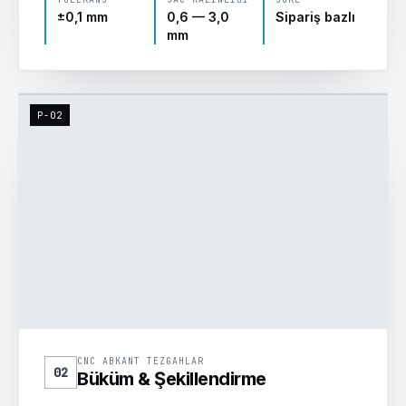
±0,1 mm
0,6 — 3,0
Sipariş bazlı
mm
P-02
CNC ABKANT · 175 ton
90°
CNC ABKANT TEZGAHLAR
02
Büküm & Şekillendirme