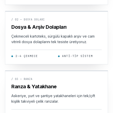
/
02
—
DOSYA DOLABI
KARTOTEKS · 4 ÇEKMECE
Dosya & Arşiv Dolapları
A — F
Çekmeceli kartoteks, sürgülü kapaklı arşiv ve cam
vitrinli dosya dolaplarını tek tesiste üretiyoruz.
G — K
●
2-4 ÇEKMECE
●
ANTI-TIP SISTEM
L — P
/
03
—
RANZA
ÇİFT KAT · 120 KG
Ranza & Yatakhane
R — Z
Askeriye, yurt ve şantiye yatakhaneleri için tek/çift
kişilik takviyeli çelik ranzalar.