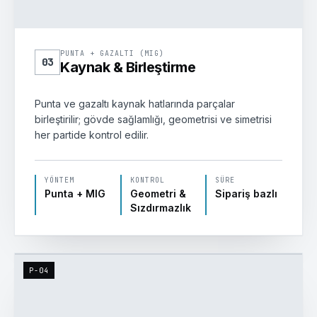
PUNTA + GAZALTI (MIG)
03
Kaynak & Birleştirme
Punta ve gazaltı kaynak hatlarında parçalar
birleştirilir; gövde sağlamlığı, geometrisi ve simetrisi
her partide kontrol edilir.
YÖNTEM
KONTROL
SÜRE
Punta + MIG
Geometri &
Sipariş bazlı
Sızdırmazlık
P-04
ELEKTROSTATİK · RAL 7035