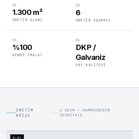
01
02
1.300 m²
6
ÜRETIM ALANI
ÜRETIM AŞAMASI
03
04
%100
DKP /
KENDI İMALAT
Galvaniz
SAC KALITESI
ÜRETIM
6 ADIM — HAMMADDEDEN
AKIŞI
SEVKIYATA
P-01