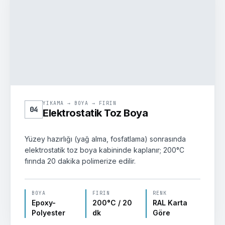
200°
FIRIN
YIKAMA → BOYA → FIRIN
04
Elektrostatik Toz Boya
Yüzey hazırlığı (yağ alma, fosfatlama) sonrasında
elektrostatik toz boya kabininde kaplanır; 200°C
fırında 20 dakika polimerize edilir.
BOYA
FIRIN
RENK
Epoxy-
200°C / 20
RAL Karta
Polyester
dk
Göre