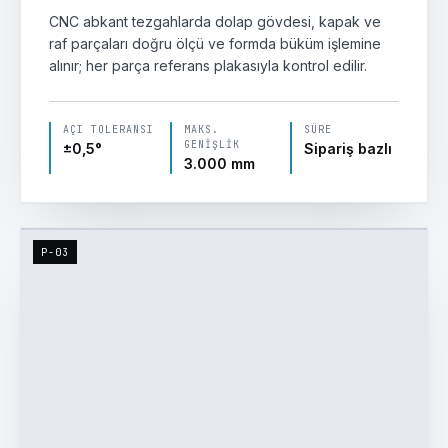
CNC abkant tezgahlarda dolap gövdesi, kapak ve
raf parçaları doğru ölçü ve formda büküm işlemine
alınır; her parça referans plakasıyla kontrol edilir.
AÇI TOLERANSI
MAKS.
SÜRE
GENIŞLIK
±0,5°
Sipariş bazlı
3.000 mm
P-03
MIG · GAZALTI
● Geometri OK