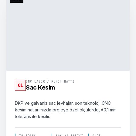
DKP 1.5mm · 3000×1500
F=1500W · ±0.1mm
CNC LAZER / PUNCH HATTI
01
Sac Kesim
DKP ve galvaniz sac levhalar, son teknoloji CNC
kesim hatlarımızda projeye özel ölçülerde, ±0,1 mm
tolerans ile kesilir.
TOLERANS
SAC KALINLIĞI
SÜRE