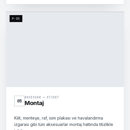
P-05
AKSESUAR HATTI
AKSESUAR + ETIKET
05
Montaj
Kilit, menteşe, raf, isim plakası ve havalandırma
izgarası gibi tüm aksesuarlar montaj hattında titizlikle