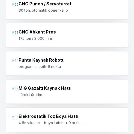
CNC Punch / Servoturret
M
02
30 ton, otomatik döner kalıp
CNC Abkant Pres
M
03
175 ton / 3.000 mm
Punta Kaynak Robotu
M
04
programlanabilir 8 nokta
MIG Gazaltı Kaynak Hattı
M
05
sürekli üretim
Elektrostatik Toz Boya Hattı
M
06
4 ön yıkama + boya kabini + 9 m fırın