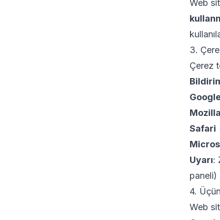
Web si
kullan
kullanıla
3. Çerez
Çerez t
Bildiri
Googl
Mozilla
Safari
Micros
Uyarı
:
paneli)
4. Üçün
Web sit