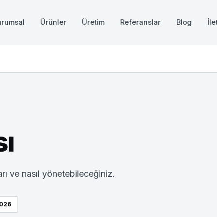
urumsal
Ürünler
Üretim
Referanslar
Blog
İle
sı
ı ve nasıl yönetebileceğiniz.
2026