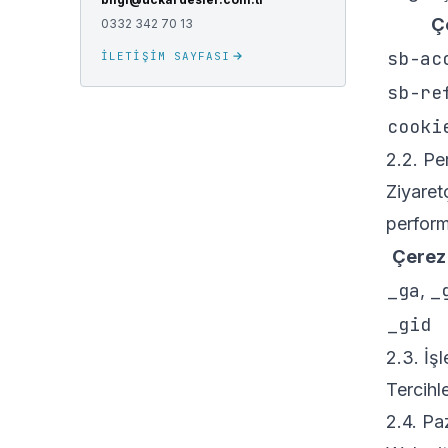
Ç
0332 342 70 13
sb-ac
İLETIŞIM SAYFASI
sb-re
cooki
2.2. Pe
Ziyaret
performa
Çerez
_ga
_
,
_gid
2.3. İşl
Tercihl
2.4. Pa