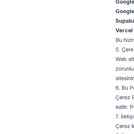
Google
Google
Supab
Vercel
Bu hizme
5. Çere
Web sit
zorunlu 
sitesini
6. Bu P
Çerez P
edilir. 
7. İleti
Çerez k