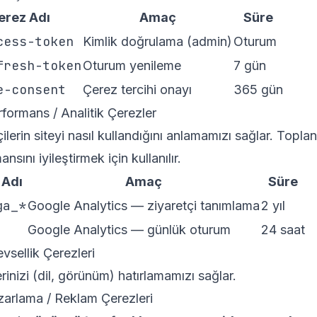
erez Adı
Amaç
Süre
cess-token
Kimlik doğrulama (admin)
Oturum
fresh-token
Oturum yenileme
7 gün
e-consent
Çerez tercihi onayı
365 gün
rformans / Analitik Çerezler
çilerin siteyi nasıl kullandığını anlamamızı sağlar. Topla
nsını iyileştirmek için kullanılır.
 Adı
Amaç
Süre
ga_*
Google Analytics — ziyaretçi tanımlama
2 yıl
Google Analytics — günlük oturum
24 saat
evsellik Çerezleri
erinizi (dil, görünüm) hatırlamamızı sağlar.
zarlama / Reklam Çerezleri