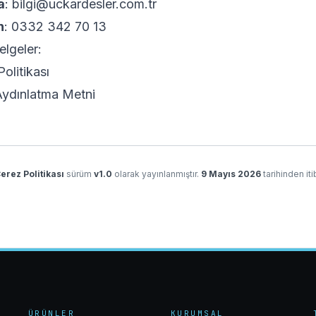
a
:
bilgi@uckardesler.com.tr
n
: 0332 342 70 13
belgeler:
 Politikası
ydınlatma Metni
erez Politikası
sürüm
v
1.0
olarak yayınlanmıştır.
9 Mayıs 2026
tarihinden it
ÜRÜNLER
KURUMSAL