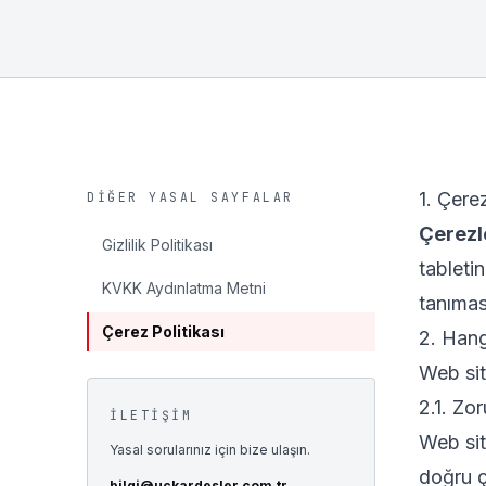
1. Çere
DIĞER YASAL SAYFALAR
Çerezl
Gizlilik Politikası
tableti
KVKK Aydınlatma Metni
tanıması
Çerez Politikası
2. Hang
Web si
2.1. Zo
İLETIŞIM
Web sit
Yasal sorularınız için bize ulaşın.
doğru ç
bilgi@uckardesler.com.tr