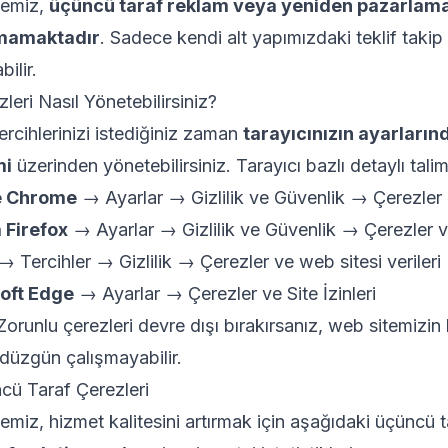
temiz,
üçüncü taraf reklam veya yeniden pazarlama
mamaktadır
. Sadece kendi alt yapımızdaki teklif takip 
bilir.
leri Nasıl Yönetebilirsiniz?
ercihlerinizi istediğiniz zaman
tarayıcınızın ayarların
mi
üzerinden yönetebilirsiniz. Tarayıcı bazlı detaylı talim
e Chrome
→ Ayarlar → Gizlilik ve Güvenlik → Çerezler
 Firefox
→ Ayarlar → Gizlilik ve Güvenlik → Çerezler ve
→ Tercihler → Gizlilik → Çerezler ve web sitesi verileri
oft Edge
→ Ayarlar → Çerezler ve Site İzinleri
 Zorunlu çerezleri devre dışı bırakırsanız, web sitemizin 
 düzgün çalışmayabilir.
cü Taraf Çerezleri
emiz, hizmet kalitesini artırmak için aşağıdaki üçüncü t