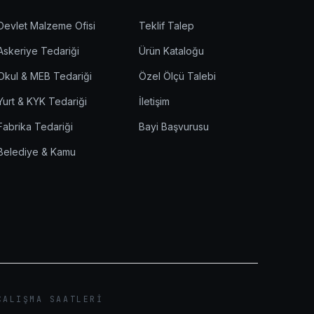
Devlet Malzeme Ofisi
Teklif Talep
Askeriye Tedariği
Ürün Kataloğu
Okul & MEB Tedariği
Özel Ölçü Talebi
Yurt & KYK Tedariği
İletişim
Fabrika Tedariği
Bayi Başvurusu
Belediye & Kamu
ÇALIŞMA SAATLERI