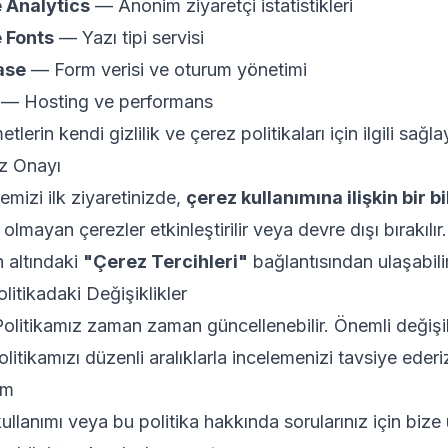
 Analytics
— Anonim ziyaretçi istatistikleri
 Fonts
— Yazı tipi servisi
ase
— Form verisi ve oturum yönetimi
— Hosting ve performans
tlerin kendi gizlilik ve çerez politikaları için ilgili sağl
z Onayı
emizi ilk ziyaretinizde,
çerez kullanımına ilişkin bir b
olmayan çerezler etkinleştirilir veya devre dışı bırakılır
n altındaki
"Çerez Tercihleri"
bağlantısından ulaşabilir
olitikadaki Değişiklikler
olitikamız zaman zaman güncellenebilir. Önemli değişi
Politikamızı düzenli aralıklarla incelemenizi tavsiye ederi
şim
ullanımı veya bu politika hakkında sorularınız için bize 