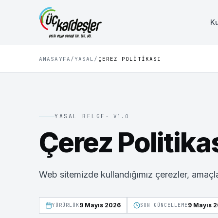
K
ANASAYFA
/
YASAL
/
ÇEREZ POLITIKASI
YASAL BELGE
· V
1.0
Çerez Politika
Web sitemizde kullandığımız çerezler, amaçlar
9 Mayıs 2026
9 Mayıs 
YÜRÜRLÜK
SON GÜNCELLEME