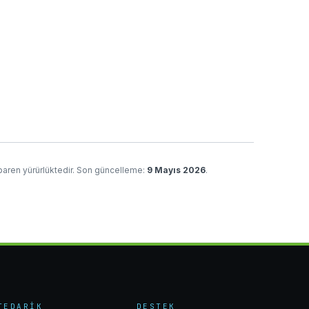
ibaren yürürlüktedir.
Son güncelleme:
9 Mayıs 2026
.
TEDARIK
DESTEK