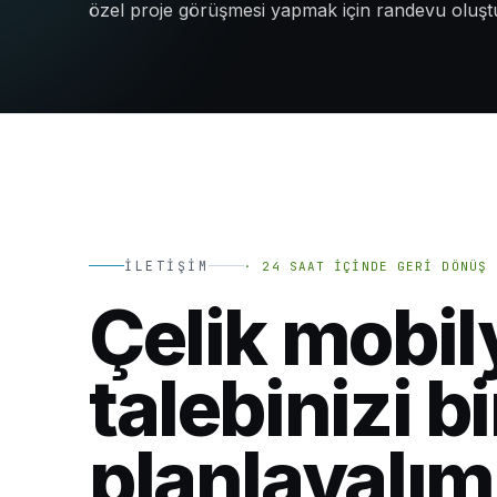
özel proje görüşmesi yapmak için randevu oluşt
İLETIŞIM
·
24 SAAT İÇINDE GERI DÖNÜŞ
Çelik mobil
talebinizi bi
planlayalım