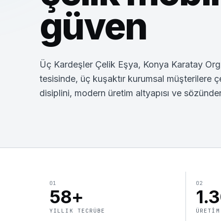
güven
Üç Kardeşler Çelik Eşya, Konya Karatay Org
tesisinde, üç kuşaktır kurumsal müşterilere çel
disiplini, modern üretim altyapısı ve sözünd
01
02
58+
1.
YILLIK TECRÜBE
ÜRETIM