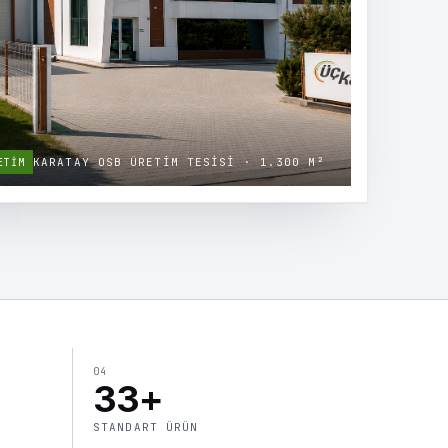
KARATAY OSB ÜRETIM TESISI · 1.300 M²
ETIM
04
33+
STANDART ÜRÜN