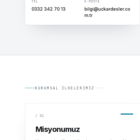
TEL
E-POSTA
0332 342 70 13
bilgi@uckardesler.co
m.tr
KURUMSAL İLKELERIMIZ
/
01
Misyonumuz