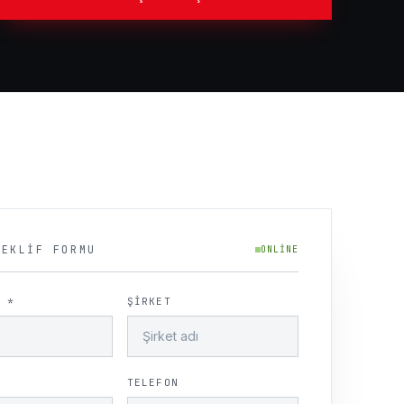
TEKLIF FORMU
ONLINE
 *
ŞIRKET
TELEFON