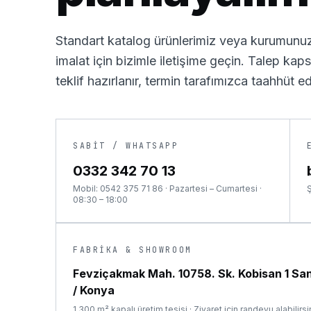
Standart katalog ürünlerimiz veya kurumunuz
imalat için bizimle iletişime geçin. Talep ka
teklif hazırlanır, termin tarafımızca taahhüt edi
SABIT / WHATSAPP
0332 342 70 13
Mobil:
0542 375 71 86
·
Pazartesi – Cumartesi ·
Ş
08:30 – 18:00
FABRIKA & SHOWROOM
Fevziçakmak Mah. 10758. Sk. Kobisan 1 Sana
/ Konya
1.300 m² kapalı üretim tesisi · Ziyaret için randevu alabilirsi