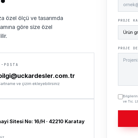
a özel ölçü ve tasarımda
PROJE KA
psamına göre size özel
lir.
PROJE DE
E-POSTA
bilgi@uckardesler.com.tr
artname ve çizim ekleyebilirsiniz
Bilgiler
ve Tic. Lt
yi Sitesi No: 16/H
·
42210 Karatay
niz.