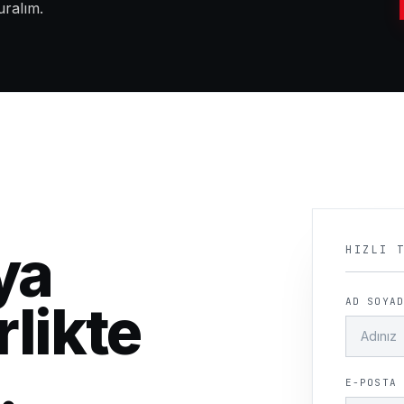
uralım.
ya
HIZLI 
rlikte
AD SOYAD
.
E-POSTA