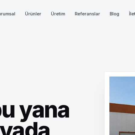
urumsal
Ürünler
Üretim
Referanslar
Blog
İle
bu yana
lyada