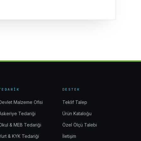
TEDARIK
DESTEK
Devlet Malzeme Ofisi
Teklif Talep
Askeriye Tedariği
Ürün Kataloğu
Okul & MEB Tedariği
Özel Ölçü Talebi
Yurt & KYK Tedariği
İletişim