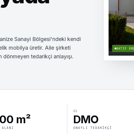
anize Sanayi Bölgesi'ndeki kendi
ik mobilya üretir. Aile şirketi
AKTIF ÜR
en dönmeyen tedarikçi anlayışı.
03
300 m²
DMO
 ALANI
ONAYLI TEDARIKÇI