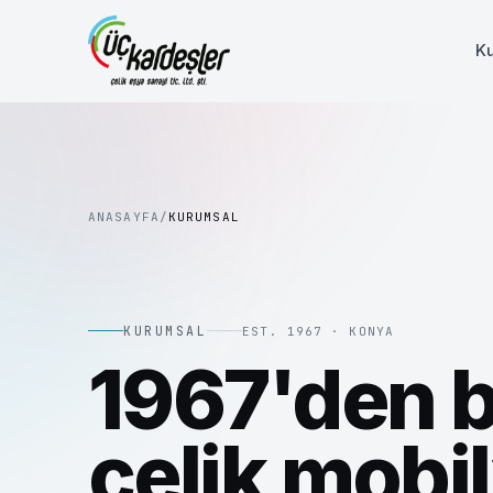
K
ANASAYFA
/
KURUMSAL
KURUMSAL
EST.
1967
· KONYA
1967'den 
çelik mobi