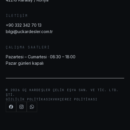
İLETIŞIM
+90 332 342 70 13
bilgi@uckardesler.com.tr
ÇALIŞMA SAATLERI
Pazartesi – Cumartesi · 08:30 – 18:00
Pazar günleri kapalı
©
2026
ÜÇ KARDEŞLER ÇELIK EŞYA SAN. VE TIC. LTD.
ŞTI.
GIZLILIK POLITIKASI
KVKK
ÇEREZ POLITIKASI