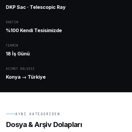
DKP Sac · Telescopic Ray
ÜRETIM
%100 Kendi Tesisimizde
TERMIN
18 İş Günü
HIZMET BÖLGESI
Konya
→ Türkiye
AYNI KATEGORIDEN
Dosya & Arşiv Dolapları