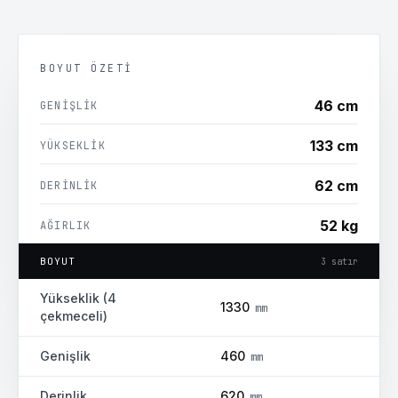
BOYUT ÖZETI
46 cm
GENIŞLIK
133 cm
YÜKSEKLIK
62 cm
DERINLIK
52 kg
AĞIRLIK
BOYUT
3
satır
24
ay
GARANTI
Yükseklik (4
1330
mm
çekmeceli)
Genişlik
460
mm
Derinlik
620
mm