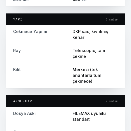
YAPI
3
satır
Çekmece Yapımı
DKP sac, kıvrılmış
kenar
Ray
Telescopic, tam
çekme
Kilit
Merkezi (tek
anahtarla tüm
çekmece)
AKSESUAR
2
satır
Dosya Askı
FILEMAX uyumlu
standart