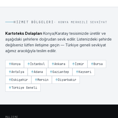
HIZMET BÖLGELERI
·
KONYA
MERKEZLI SEVKIYAT
Kartoteks Dolapları
Konya
/
Karatay
tesisimizde üretilir ve
aşağıdaki şehirlere doğrudan sevk edilir. Listenizdeki şehirde
değilseniz lütfen iletişime geçin — Türkiye geneli sevkiyat
ağımız aracılığıyla teslim edilir.
Konya
İstanbul
Ankara
İzmir
Bursa
Antalya
Adana
Gaziantep
Kayseri
Eskişehir
Mersin
Diyarbakır
Türkiye Geneli
MALZEME