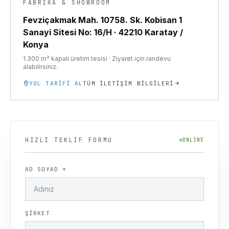
FABRIKA & SHOWROOM
Fevziçakmak Mah. 10758. Sk. Kobisan 1
Sanayi Sitesi No: 16/H
·
42210 Karatay /
Konya
1.300 m² kapalı üretim tesisi · Ziyaret için randevu
alabilirsiniz.
YOL TARIFI AL
TÜM İLETIŞIM BILGILERI
HIZLI TEKLIF FORMU
ONLINE
AD SOYAD *
ŞIRKET