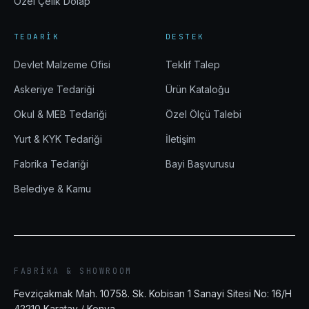
Özel Çelik Dolap
TEDARIK
DESTEK
Devlet Malzeme Ofisi
Teklif Talep
Askeriye Tedariği
Ürün Kataloğu
Okul & MEB Tedariği
Özel Ölçü Talebi
Yurt & KYK Tedariği
İletişim
Fabrika Tedariği
Bayi Başvurusu
Belediye & Kamu
FABRIKA & SHOWROOM
Fevziçakmak Mah. 10758. Sk. Kobisan 1 Sanayi Sitesi No: 16/H
42210
Karatay
/
Konya