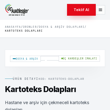
Teklif Al
ANASAYFA
/
ÜRÜNLER
/
DOSYA & ARŞIV DOLAPLARI
/
KARTOTEKS DOLAPLARI
1
/
3
ÜÇ KARDEŞLER İMALATI
DOSYA & ARŞIV
ÜRÜN DETAYI
KOD:
KARTOTEKS-DOLAPLAR
Kartoteks Dolapları
Hastane ve arşiv için çekmeceli kartoteks
dolapları.