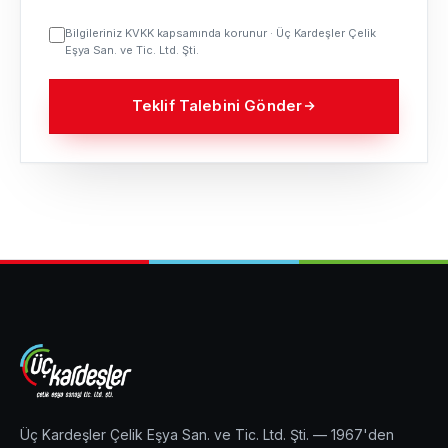
Bilgileriniz KVKK kapsamında korunur · Üç Kardeşler Çelik
Eşya San. ve Tic. Ltd. Şti.
Teklif Talebini Gönder
Üç Kardeşler Çelik Eşya San. ve Tic. Ltd. Şti. — 1967'den