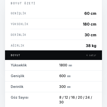
BOYUT ÖZETI
60 cm
GENIŞLIK
180 cm
YÜKSEKLIK
30 cm
DERINLIK
38 kg
AĞIRLIK
BOYUT
4
satır
24
ay
GARANTI
Yükseklik
1800
mm
Genişlik
600
mm
Derinlik
300
mm
Göz Sayısı
8 / 12 / 16 / 20 / 24 /
30