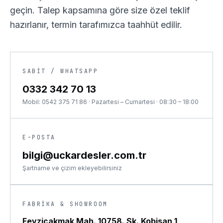
geçin. Talep kapsamına göre size özel teklif
hazırlanır, termin tarafımızca taahhüt edilir.
SABIT / WHATSAPP
0332 342 70 13
Mobil:
0542 375 71 86
·
Pazartesi – Cumartesi · 08:30 – 18:00
E-POSTA
bilgi@uckardesler.com.tr
Şartname ve çizim ekleyebilirsiniz
FABRIKA & SHOWROOM
Fevziçakmak Mah. 10758. Sk. Kobisan 1