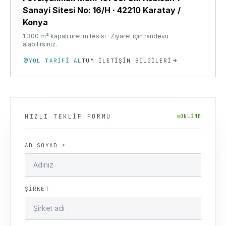
Sanayi Sitesi No: 16/H
·
42210 Karatay /
Konya
1.300 m² kapalı üretim tesisi · Ziyaret için randevu
alabilirsiniz.
YOL TARIFI AL
TÜM İLETIŞIM BILGILERI
HIZLI TEKLIF FORMU
ONLINE
AD SOYAD *
ŞIRKET