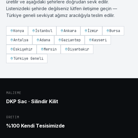
üretilir ve aşağıdaki şehirlere doğrudan sevk edilir.
Listenizdeki şehirde değilseniz lütfen iletişime geçin —
Türkiye geneli sevkiyat ağımız aracılığıyla teslim edilir.
Konya
İstanbul
Ankara
İzmir
Bursa
Antalya
Adana
Gaziantep
Kayseri
Eskişehir
Mersin
Diyarbakır
Türkiye Geneli
MALZEME
DKP Sac · Silindir Kilit
ÜRETIM
%100 Kendi Tesisimizde