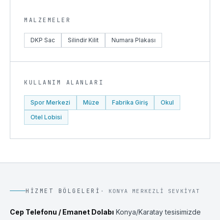
MALZEMELER
DKP Sac
Silindir Kilit
Numara Plakası
KULLANIM ALANLARI
Spor Merkezi
Müze
Fabrika Giriş
Okul
Otel Lobisi
HIZMET BÖLGELERI
·
KONYA
MERKEZLI SEVKIYAT
Cep Telefonu / Emanet Dolabı
Konya
/
Karatay
tesisimizde