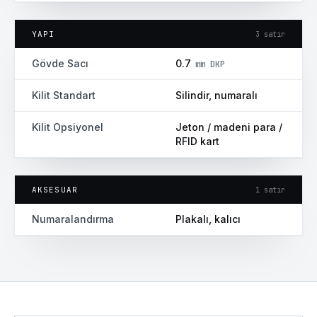
YAPI
3
satır
Gövde Sacı
0.7
mm DKP
Kilit Standart
Silindir, numaralı
Kilit Opsiyonel
Jeton / madeni para /
RFID kart
AKSESUAR
1
satır
Numaralandırma
Plakalı, kalıcı