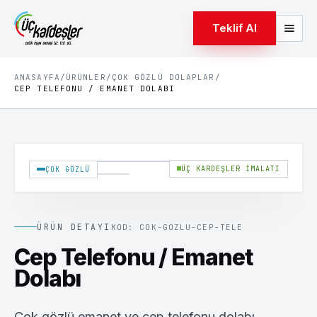
Teklif Al
ANASAYFA
/
ÜRÜNLER
/
ÇOK GÖZLÜ DOLAPLAR
/
CEP TELEFONU / EMANET DOLABI
1
/
2
ÜÇ KARDEŞLER İMALATI
ÇOK GÖZLÜ
ÜRÜN DETAYI
KOD:
COK-GOZLU-CEP-TELE
Cep Telefonu / Emanet
Dolabı
Çok gözlü emanet ve cep telefonu dolabı.