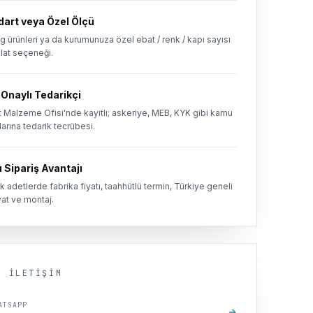
dart veya Özel Ölçü
g ürünleri ya da kurumunuza özel ebat / renk / kapı sayısı
alat seçeneği.
Onaylı Tedarikçi
 Malzeme Ofisi'nde kayıtlı; askeriye, MEB, KYK gibi kamu
arına tedarik tecrübesi.
 Sipariş Avantajı
 adetlerde fabrika fiyatı, taahhütlü termin, Türkiye geneli
at ve montaj.
N İLETIŞIM
ATSAPP