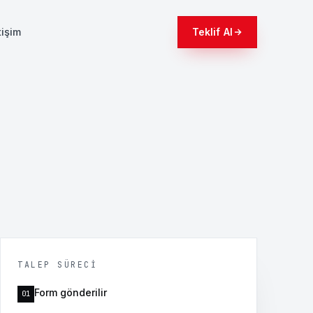
tişim
Teklif Al
TALEP SÜRECI
Form gönderilir
01