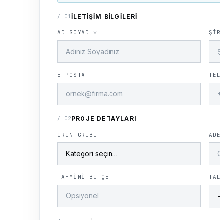
İLETIŞIM BILGILERI
/
01
AD SOYAD *
ŞI
E-POSTA
TE
PROJE DETAYLARI
/
02
ÜRÜN GRUBU
AD
TAHMINI BÜTÇE
TA