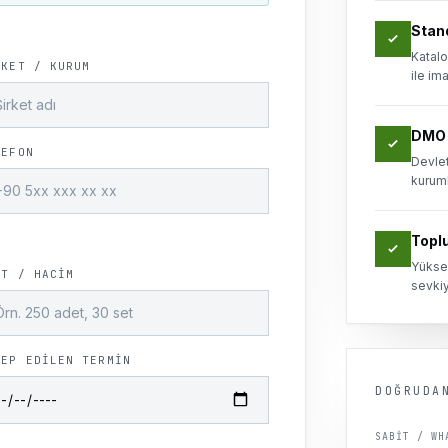
Stan
Katalo
RKET / KURUM
ile im
DMO 
LEFON
Devlet
kuruml
Toplu
Yüksek
ET / HACIM
sevkiy
LEP EDILEN TERMIN
DOĞRUDA
SABIT / WH