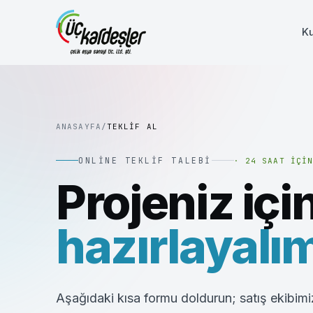
K
ANASAYFA
/
TEKLIF AL
ONLINE TEKLIF TALEBI
·
24 SAAT İÇI
Projeniz içi
hazırlayalı
Aşağıdaki kısa formu doldurun; satış ekibimiz