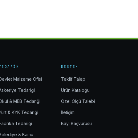
TEDARIK
DESTEK
Devlet Malzeme Ofisi
Teklif Talep
Askeriye Tedariği
Ürün Kataloğu
Okul & MEB Tedariği
Özel Ölçü Talebi
Yurt & KYK Tedariği
İletişim
Fabrika Tedariği
Bayi Başvurusu
Belediye & Kamu