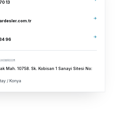
70 13
ardesler.com.tr
34 96
SHOWROOM
k Mah. 10758. Sk. Kobisan 1 Sanayi Sitesi No:
tay / Konya