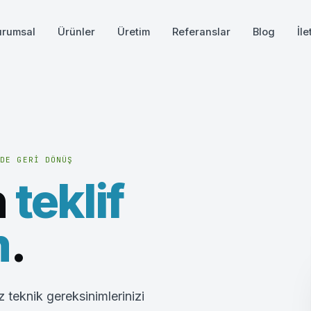
urumsal
Ürünler
Üretim
Referanslar
Blog
İle
NDE GERI DÖNÜŞ
n
teklif
m
.
 teknik gereksinimlerinizi