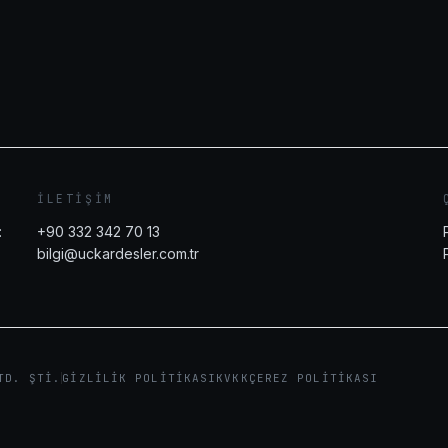
İLETIŞIM
:
+90 332 342 70 13
bilgi@uckardesler.com.tr
TD. ŞTI.
GIZLILIK POLITIKASI
KVKK
ÇEREZ POLITIKASI