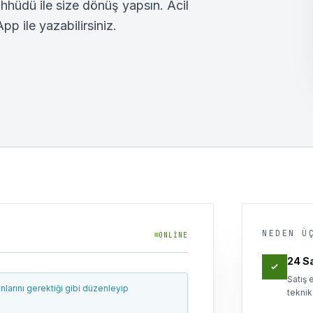
ahhüdü ile size dönüş yapsın. Acil
 ile yazabilirsiniz.
NEDEN Ü
ONLINE
24 Sa
Satış 
larını gerektiği gibi düzenleyip
teknik